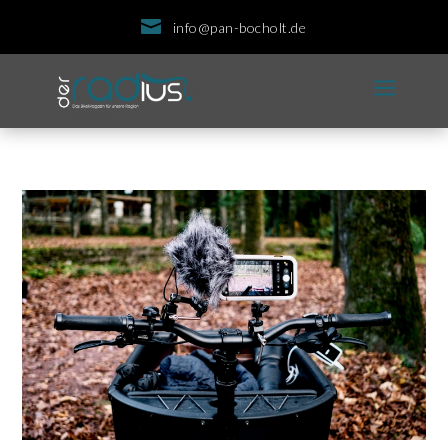

info@pan-bocholt.de
a