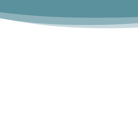
Smart-Story
2.690,-*
€
Doppelsieten (2/1) Advertorial
inkl. Konzeption, Redaktion,
Fotos und Gestaltung
Eycatcher