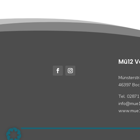
Mü12 V
Münsterst
46397 Boc
Tel. 02871
info@mue1
www.mue1