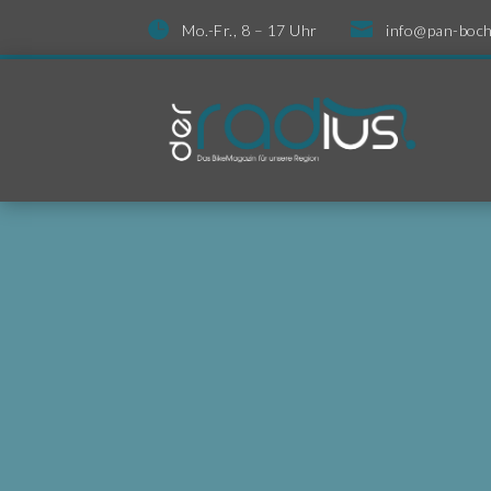


Mo.-Fr., 8 – 17 Uhr
info@pan-boch
M