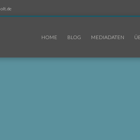
olt.de
HOME
BLOG
MEDIADATEN
Ü
ediadaten 2023