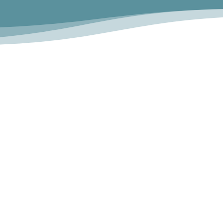
Coverstory
4.980,-*
€
Titelseite + Doppelseite ( 2/1)
inkl.
Konzeption, Redaktion, Fotos und
Gestaltung
Eycatcher U4