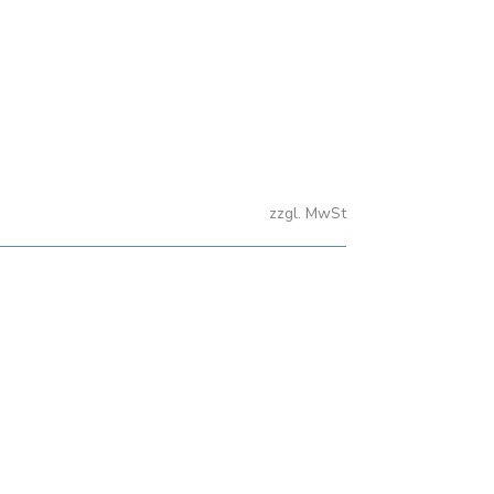
€
Viertel Seite (1/4)
inkl. Konzeption, Fotos und
Gestaltung
87 x 260 mm
zzgl. MwSt