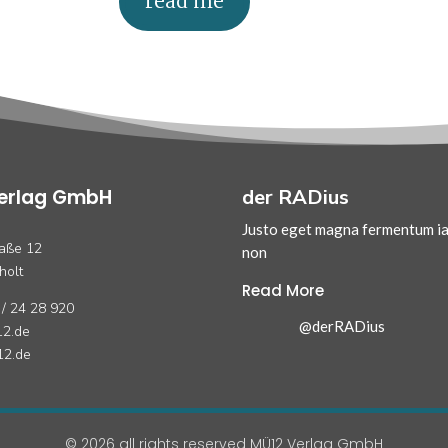
read me
erlag GmbH
der RADius
Justo eget magna fermentum ia
raße 12
non
holt
Read More
 / 24 28 920
@derRADius
2.de
2.de
© 2026 all rights reserved MÜ12 Verlag GmbH