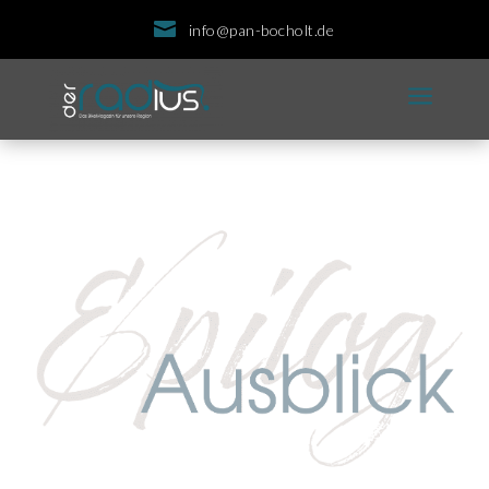

info@pan-bocholt.de
a