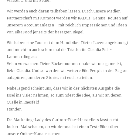
Wasser … und ins Feuer.
Wir werden euch daran teilhaben lassen. Durch unsere Medien-
Partnerschaft mit Komoot werden wir RADius-Genuss-Routen auf
unserem Account anlegen
–
mit reichlich Impressionen und Ideen
von BikeFood jenseits der besagten Riegel.
Wir haben eine Tour mit dem Handbiker Dieter Laven angekündigt
und möchten auch schon mal die Triathletin Claudia Eich-
Lammerding aus
Velen vorwarnen. Deine Rückennummer habe wir uns gemerkt,
liebe Claudia. Und so werden wir weitere BikePeople in der Region
aufspüren, um deren Stories mit euch zu teilen.
Naheliegend scheint uns, dass wir in der nächsten Ausgabe die
Issel ins Visier nehmen, so zumindest die Idee, als wir an deren
Quelle in Raesfeld
standen.
Die Marketing-Lady des Carbon-Bike-Herstellers lässt nicht
locker. Mal schauen, ob wir demnächst einen Test-Biker über
unsere Online-Kanäle suchen.