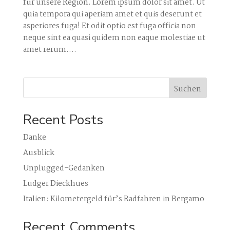
für unsere Region. Lorem ipsum dolor sit amet. Ut
quia tempora qui aperiam amet et quis deserunt et
asperiores fuga! Et odit optio est fuga officia non
neque sint ea quasi quidem non eaque molestiae ut
amet rerum....
Suchen
Recent Posts
Danke
Ausblick
Unplugged-Gedanken
Ludger Dieckhues
Italien: Kilometergeld für’s Radfahren in Bergamo
Recent Comments