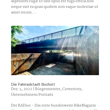
asperiores fuga! Et odit optio est fuga officia non
neque sint ea quasi quidem non eaque molestiae ut
amet rerum....
Die Fahrradstadt Bocholt
Dez. 5, 2022
|
Bürgermeister
,
Coverstory
,
Unternehmens Portraits
Der RADius – Das erste bundesweite BikeMagazin