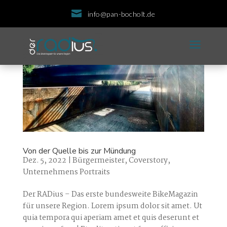

info@pan-bocholt.de
a
Von der Quelle bis zur Mündung
Dez. 5, 2022
|
Bürgermeister
,
Coverstory
,
Unternehmens Portraits
Der RADius – Das erste bundesweite BikeMagazin
für unsere Region. Lorem ipsum dolor sit amet. Ut
quia tempora qui aperiam amet et quis deserunt et