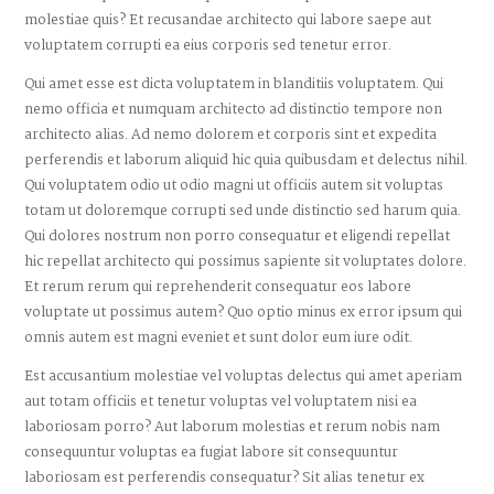
molestiae quis? Et recusandae architecto qui labore saepe aut
voluptatem corrupti ea eius corporis sed tenetur error.
Qui amet esse est dicta voluptatem in blanditiis voluptatem. Qui
nemo officia et numquam architecto ad distinctio tempore non
architecto alias. Ad nemo dolorem et corporis sint et expedita
perferendis et laborum aliquid hic quia quibusdam et delectus nihil.
Qui voluptatem odio ut odio magni ut officiis autem sit voluptas
totam ut doloremque corrupti sed unde distinctio sed harum quia.
Qui dolores nostrum non porro consequatur et eligendi repellat
hic repellat architecto qui possimus sapiente sit voluptates dolore.
Et rerum rerum qui reprehenderit consequatur eos labore
voluptate ut possimus autem? Quo optio minus ex error ipsum qui
omnis autem est magni eveniet et sunt dolor eum iure odit.
Est accusantium molestiae vel voluptas delectus qui amet aperiam
aut totam officiis et tenetur voluptas vel voluptatem nisi ea
laboriosam porro? Aut laborum molestias et rerum nobis nam
consequuntur voluptas ea fugiat labore sit consequuntur
laboriosam est perferendis consequatur? Sit alias tenetur ex