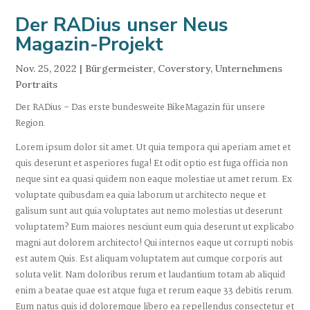
Der RADius unser Neus
Magazin-Projekt
Nov. 25, 2022
|
Bürgermeister
,
Coverstory
,
Unternehmens
Portraits
Der RADius – Das erste bundesweite BikeMagazin für unsere
Region.
Lorem ipsum dolor sit amet. Ut quia tempora qui aperiam amet et
quis deserunt et asperiores fuga! Et odit optio est fuga officia non
neque sint ea quasi quidem non eaque molestiae ut amet rerum. Ex
voluptate quibusdam ea quia laborum ut architecto neque et
galisum sunt aut quia voluptates aut nemo molestias ut deserunt
voluptatem? Eum maiores nesciunt eum quia deserunt ut explicabo
magni aut dolorem architecto! Qui internos eaque ut corrupti nobis
est autem Quis. Est aliquam voluptatem aut cumque corporis aut
soluta velit. Nam doloribus rerum et laudantium totam ab aliquid
enim a beatae quae est atque fuga et rerum eaque 33 debitis rerum.
Eum natus quis id doloremque libero ea repellendus consectetur et