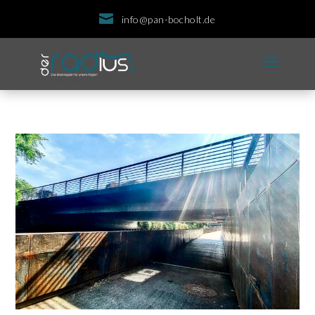

info@pan-bocholt.de
a